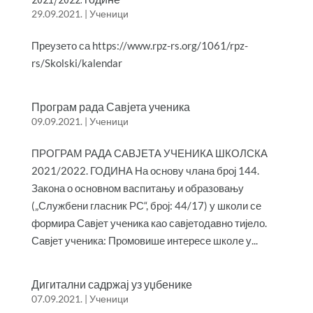
29.09.2021.
|
Ученици
Преузето са https://www.rpz-rs.org/1061/rpz-
rs/Skolski/kalendar
Програм рада Савјета ученика
09.09.2021.
|
Ученици
ПРОГРАМ РАДА САВЈЕТА УЧЕНИКА ШКОЛСКА
2021/2022. ГОДИНА На основу члана број 144.
Закона о основном васпитању и образовању
(„Службени гласник РС“, број: 44/17) у школи се
формира Савјет ученика као савјетодавно тијело.
Савјет ученика: Промовише интересе школе у...
Дигитални садржај уз уџбенике
07.09.2021.
|
Ученици