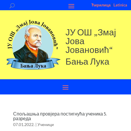
Ћирилица
|
Latinica
ЈУ ОШ „Змај
Јова
Јовановић“
Бања Лука
Спољашња провјера постигнућа ученика 5.
разреда
07.01.2022.
|
Ученици