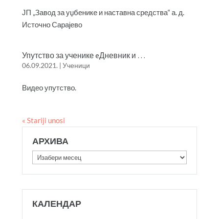
ЈП „Завод за уџбенике и наставна средства“ а. д.
Источно Сарајево
Упутство за ученике eДневник и …
06.09.2021.
|
Ученици
Видео упутство.
« Stariji unosi
АРХИВА
Архива
КАЛЕНДАР