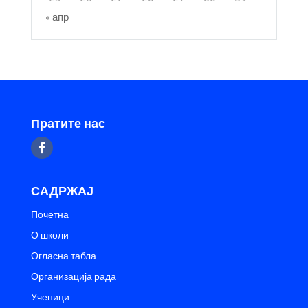
« апр
Пратите нас
САДРЖАЈ
Почетна
О школи
Огласна табла
Организација рада
Ученици