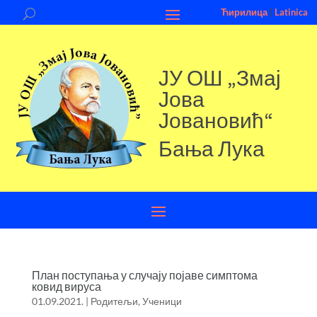
Ћирилица
|
Latinica
ЈУ ОШ „Змај
Јова
Јовановић“
Бања Лука
План поступања у случају појаве симптома
ковид вируса
01.09.2021.
|
Родитељи
,
Ученици