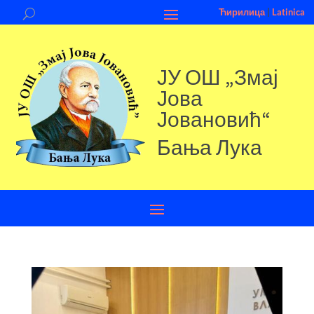
Ћирилица
|
Latinica
ЈУ ОШ „Змај
Јова
Јовановић“
Бања Лука