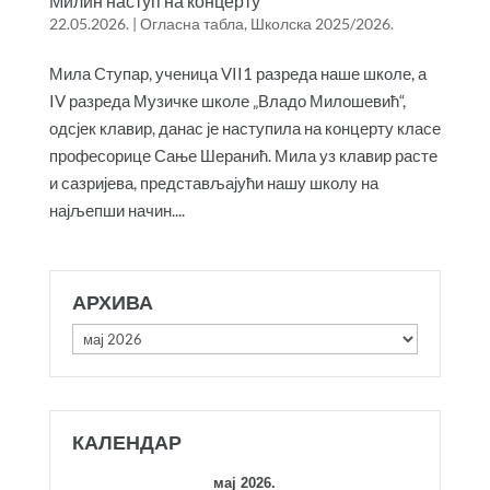
Милин наступ на концерту
22.05.2026.
|
Огласна табла
,
Школска 2025/2026.
Мила Ступар, ученица VII1 разреда наше школе, а
IV разреда Музичке школе „Владо Милошевић“,
одсјек клавир, данас је наступила на концерту класе
професорице Сање Шеранић. Мила уз клавир расте
и сазријева, представљајући нашу школу на
најљепши начин....
АРХИВА
Архива
КАЛЕНДАР
мај 2026.