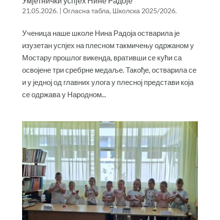
Умјетнички успјех Нине Радоје
21.05.2026.
|
Огласна табла
,
Школска 2025/2026.
Ученица наше школе Нина Радоја остварила је
изузетан успјех на плесном такмичењу одржаном у
Мостару прошлог викенда, вративши се кући са
освојене три сребрне медаље. Такође, остварила се
и у једној од главних улога у плесној представи која
се одржава у Народном...