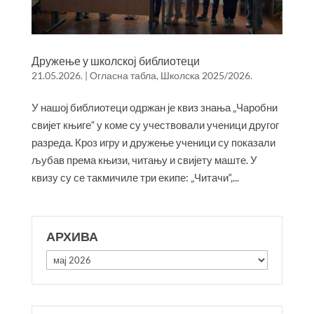
Дружење у школској библиотеци
21.05.2026.
|
Огласна табла
,
Школска 2025/2026.
У нашој библиотеци одржан је квиз знања „Чаробни
свијет књиге“ у коме су учествовали ученици другог
разреда. Кроз игру и дружење ученици су показали
љубав према књизи, читању и свијету маште. У
квизу су се такмичиле три екипе: „Читачи“,...
АРХИВА
Архива