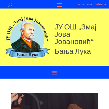
Ћирилица
|
Latinica
ЈУ ОШ „Змај
Јова
Јовановић“
Бања Лука