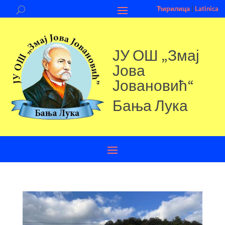
Ћирилица
|
Latinica
ЈУ ОШ „Змај
Јова
Јовановић“
Бања Лука