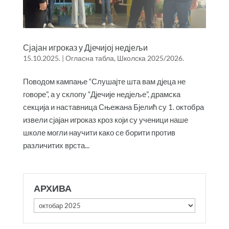
Сјајан игроказ у Дјечијој недјељи
15.10.2025.
|
Огласна табла
,
Школска 2025/2026.
Поводом кампање “Слушајте шта вам дјеца не
говоре”, а у склопу “Дјечије недјеље”, драмска
секција и наставница Сњежана Бјелић су 1. октобра
извели сјајан игроказ кроз који су ученици наше
школе могли научити како се борити против
различитих врста...
АРХИВА
Архива