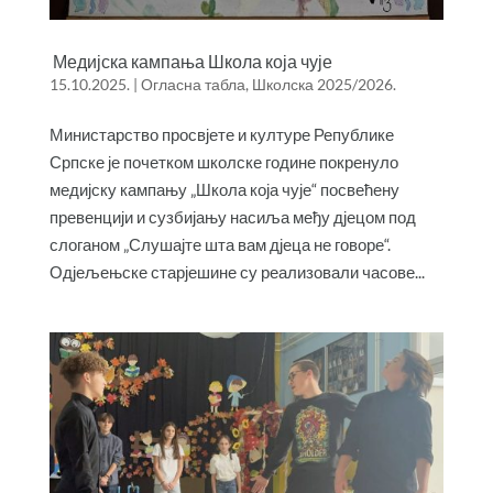
Медијска кампања Школа која чује
15.10.2025.
|
Огласна табла
,
Школска 2025/2026.
Министарство просвјете и културе Републике
Српске је почетком школске године покренуло
медијску кампању „Школа која чује“ посвећену
превенцији и сузбијању насиља међу дјецом под
слоганом „Слушајте шта вам дјеца не говоре“.
Одјељењске старјешине су реализовали часове...