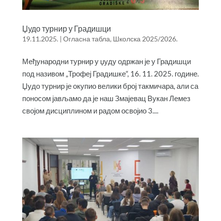
Џудо турнир у Градишци
19.11.2025.
|
Огласна табла
,
Школска 2025/2026.
Међународни турнир у џуду одржан је у Градишци
под називом „Трофеј Градишке“, 16. 11. 2025. године.
Џудо турнир је окупио велики број такмичара, али са
поносом јављамо да је наш Змајевац Вукан Лемез
својом дисциплином и радом освојио 3....