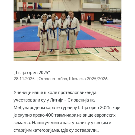
„Litija open 2025“
28.11.2025.
|
Огласна табла
,
Школска 2025/2026.
Ученици наше школе протеклог викенда
учествовали су у Литији – Словенија на
Међународном карате турниру Litija open 2025, који
је окупио преко 400 такмичара из више европских
земаља. Наши ученици наступали су у својим и
старијим категоријама, гд‌је су остварили...