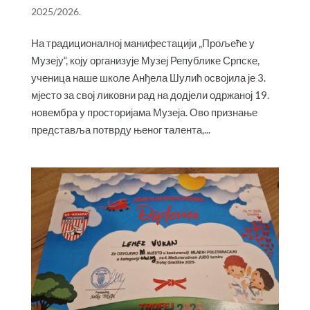
2025/2026.
На традиционалној манифестацији „Прољеће у
Музеју“, коју организује Музеј Републике Српске,
ученица наше школе Анђела Шулић освојила је 3.
мјесто за свој ликовни рад на додјели одржаној 19.
новембра у просторијама Музеја. Ово признање
представља потврду њеног талента,...