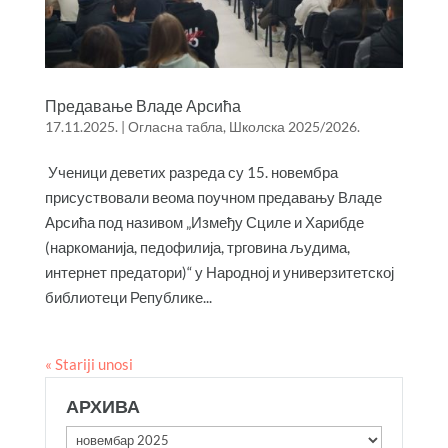
Предавање Владе Арсића
17.11.2025.
|
Огласна табла
,
Школска 2025/2026.
Ученици деветих разреда су 15. новембра
присуствовали веома поучном предавању Владе
Арсића под називом „Између Сциле и Харибде
(наркоманија, педофилија, трговина људима,
интернет предатори)“ у Народној и универзитетској
библиотеци Републике...
« Stariji unosi
АРХИВА
Архива