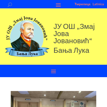
Ћирилица
|
Latinica
ЈУ ОШ „Змај
Јова
Јовановић“
Бања Лука