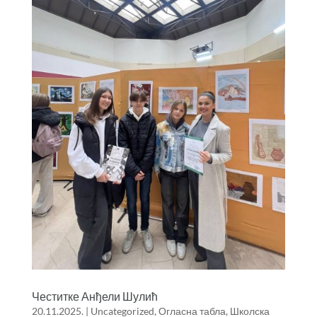
Честитке Анђели Шулић
20.11.2025.
|
Uncategorized
,
Огласна табла
,
Школска