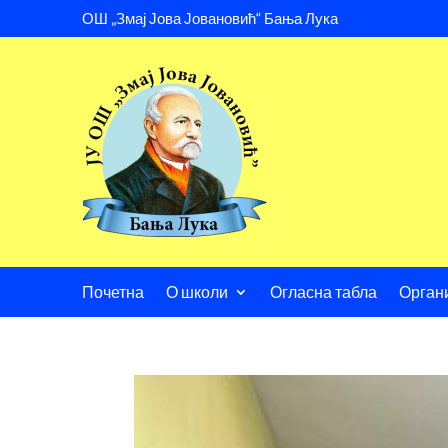
ОШ „Змај Јова Јовановић“ Бања Лука
Почетна
О школи
Огласна табла
Орган