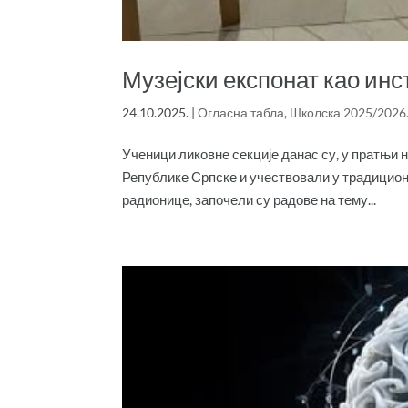
Музејски експонат као инс
24.10.2025.
|
Огласна табла
,
Школска 2025/2026
Ученици ликовне секције данас су, у пратњи 
Републике Српске и учествовали у традицион
радионице, започели су радове на тему...