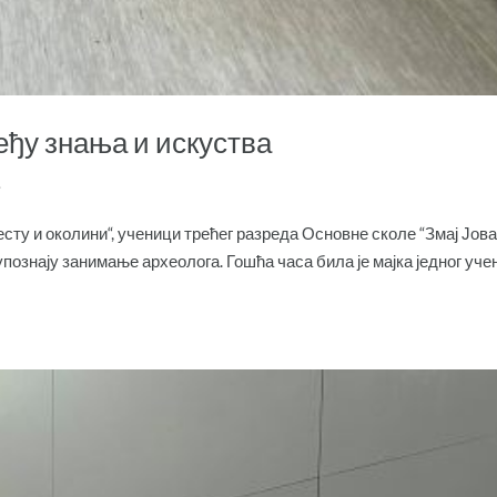
еђу знања и искуства
.
сту и околини“, ученици трећег разреда Основне сколе “Змај Јов
упознају занимање археолога. Гошћа часа била је мајка једног уче