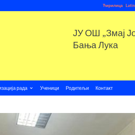
Ћирилица
|
Latin
ЈУ ОШ „Змај Ј
Бања Лука
изација рада
Ученици
Родитељи
Контакт