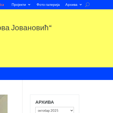
Пројекти
Фото галерија
Aрхива
ica
ова Јовановић“
АРХИВА
Архива