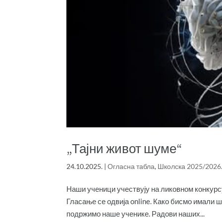
„Тајни живот шуме“
24.10.2025.
|
Огласна табла
,
Школска 2025/2026
Наши ученици учествују на ликовном конкурсу
Гласање се одвија online. Како бисмо имали ш
подржимо наше ученике. Радови наших...