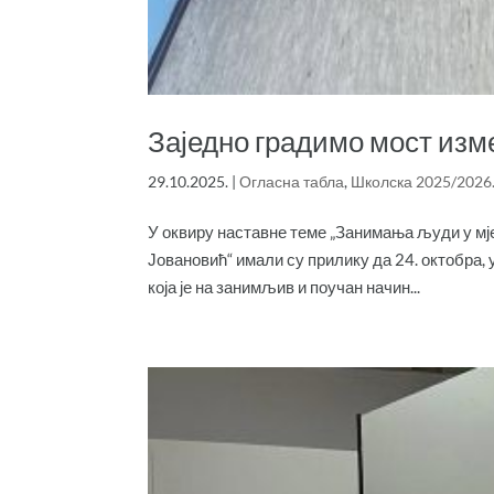
Заједно градимо мост изм
29.10.2025.
|
Огласна табла
,
Школска 2025/2026
У оквиру наставне теме „Занимања људи у мје
Јовановић“ имали су прилику да 24. октобра, 
која је на занимљив и поучан начин...