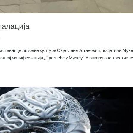
талација
.
наставнице ликовне културе Свјетлане Јотановић, посјетили Музе
алној манифестацији „Прољеће у Музеју“. У оквиру ове креативн