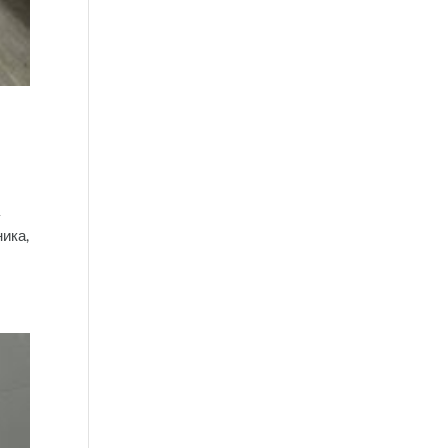
а
ника,