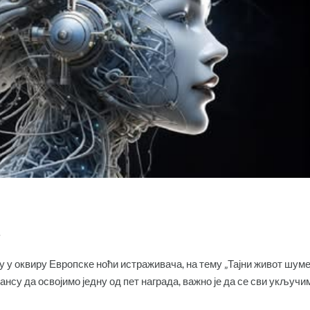
.
 у оквиру Европске ноћи истраживача, на тему „Тајни живот шуме
ансу да освојимо једну од пет награда, важно је да се сви укључи