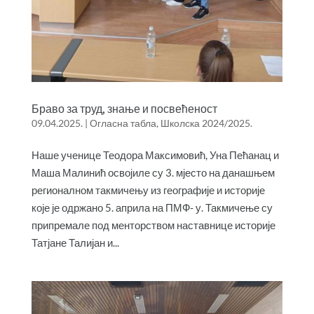
Браво за труд, знање и посвећеност
09.04.2025.
|
Огласна табла
,
Школска 2024/2025.
Наше ученице Теодора Максимовић, Уна Пећанац и
Маша Малинић освојиле су 3. мјесто на данашњем
регионалном такмичењу из географије и историје
које је одржано 5. априла на ПМФ- у. Такмичење су
припремале под менторством наставнице историје
Татјане Талијан и...