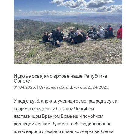
И даље освајамо врхове наше Републике
Српске
09.04.2025.
|
Огласна табла
,
Школска 2024/2025.
У недјењу, 6. априла, ученици осмог разреда су са
својим разредником Остојом Чергићем,
наставницом Бранком Врањеш и помоћном
радницом Јелком Вукоман, већ традиционално
планинарили и овајали планинске врхове. Овога