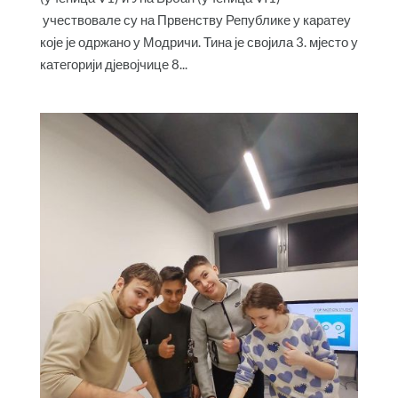
учествовале су на Првенству Републике у каратеу
које је одржано у Модричи. Тина је својила 3. мјесто у
категорији д‌јевојчице 8...