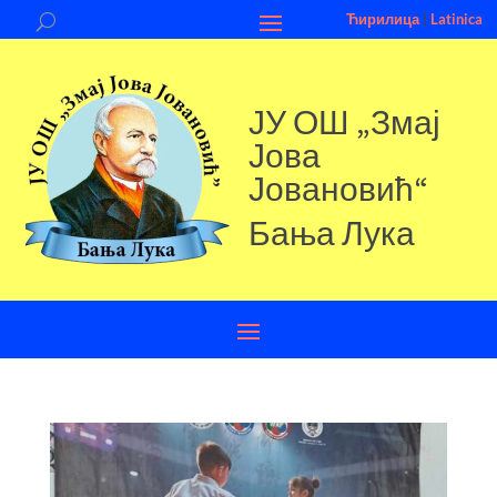
Ћирилица
|
Latinica
ЈУ ОШ „Змај
Јова
Јовановић“
Бања Лука