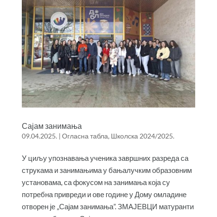
Сајам занимања
09.04.2025.
|
Огласна табла
,
Школска 2024/2025.
У циљу упознавања ученика завршних разреда са
струкама и занимањима у бањалучким образовним
установама, са фокусом на занимања која су
потребна привреди и ове године у Дому омладине
отворен је „Сајам занимања”. ЗМАЈЕВЦИ матуранти