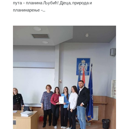
пута – планина Љубић! Дјеца, природа и
планинарење –...