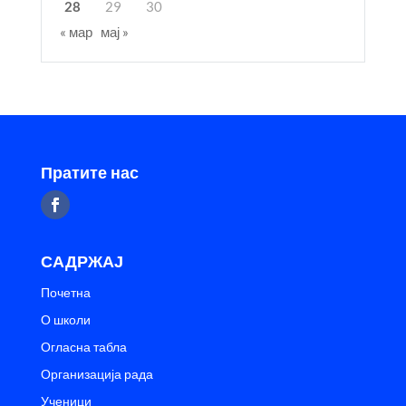
28
29
30
« мар
мај »
Пратите нас
САДРЖАЈ
Почетна
О школи
Огласна табла
Организација рада
Ученици