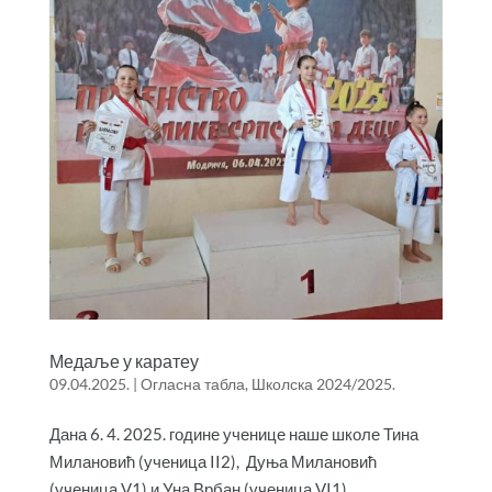
Медаље у каратеу
09.04.2025.
|
Огласна табла
,
Школска 2024/2025.
Дана 6. 4. 2025. године ученице наше школе Тина
Милановић (ученица II2), Дуња Милановић
(ученица V1) и Уна Врбан (ученица VI1)