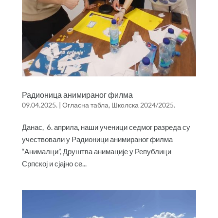
Радионица анимираног филма
09.04.2025.
|
Огласна табла
,
Школска 2024/2025.
Данас, 6. априла, наши ученици седмог разреда су
учествовали у Радионици анимираног филма
“Анималци”, Друштва анимације у Републици
Српској и сјајно се...