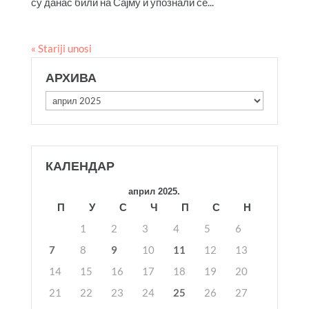
су данас били на Сајму и упознали се...
« Stariji unosi
АРХИВА
Архива
КАЛЕНДАР
април 2025.
П
У
С
Ч
П
С
Н
1
2
3
4
5
6
7
8
9
10
11
12
13
14
15
16
17
18
19
20
21
22
23
24
25
26
27