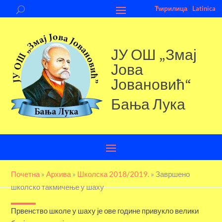
Ћирилица
|
Latinica
ЈУ ОШ „Змај
Јова
Јовановић“
Бања Лука
Почетна
»
Aрхива
»
Школска 2018/2019.
»
Завршено
школско такмичење у шаху
Првенство школе у шаху је ове године привукло велики