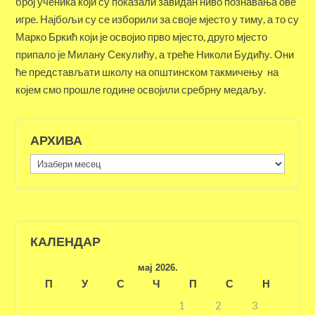
број ученика који су показали завидан ниво познавања ове
игре. Најбољи су се изборили за своје мјесто у тиму, а то су
Марко Бркић који је освојио прво мјесто, друго мјесто
припало је Милану Секулићу, а треће Николи Будићу. Они
ће представљати школу на општинском такмичењу на
којем смо прошле године освојили сребрну медаљу.
АРХИВА
Архива
КАЛЕНДАР
мај 2026.
П
У
С
Ч
П
С
Н
1
2
3