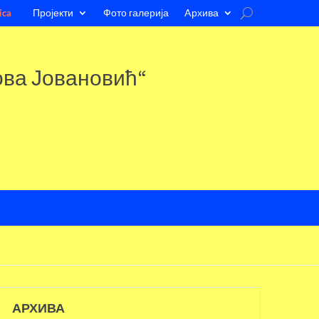
Пројекти
Фото галерија
Aрхива
ica
ова Јовановић“
АРХИВА