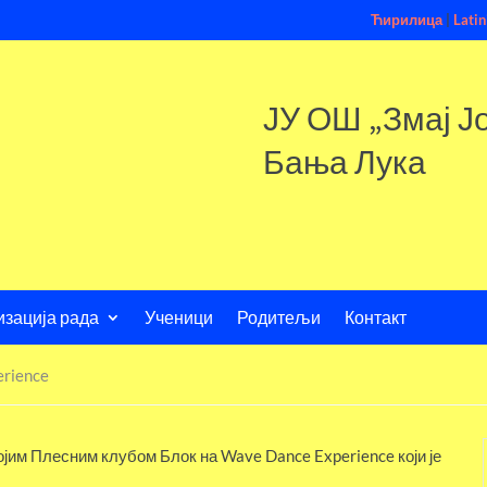
Ћирилица
|
Latin
ЈУ ОШ „Змај Ј
Бања Лука
изација рада
Ученици
Родитељи
Контакт
erience
јим Плесним клубом Блок на Wave Dance Experience који је