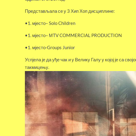
Представљала се у 3 Хип Хоп дисциплине:
•1. мјесто
– Solo Children
•1. мјесто
– МТV COMMERCIAL PRODUCTION
•1. мјесто
-Groups Junior
Успјела је да уђе чак и у Велику Галу у којој је са св
такмицењу.