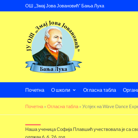
ОШ „Змај Јова Јовановић“ Бања Лука
Почетна
О школи
Огласна табла
Орган
Почетна
»
Огласна табла
»
Успјех на Wave Dance Exp
Наша ученица Софија Плавшић учествовала је са сво
одржан 6. 6. 26. год.