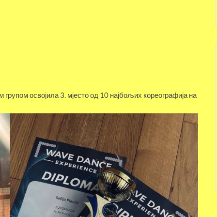
ојом групом освојила 3. мјесто од 10 најбољих кореографија на