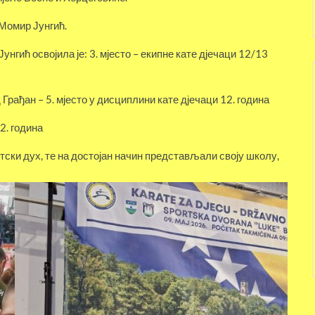
 Момир Јунгић.
нгић освојила је: 3. мјесто – екипне кате ‌дјечаци 12/13
рађан – 5. мјесто у дисциплини кате д‌јечаци 12. година
2. година
тски дух, те на достојан начин представљали своју школу,