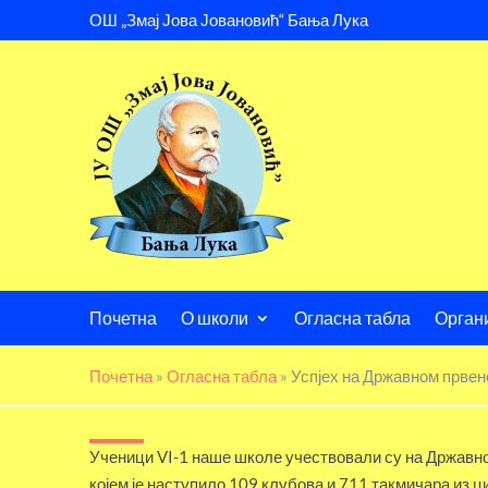
ОШ „Змај Јова Јовановић“ Бања Лука
Почетна
О школи
Огласна табла
Орган
Почетна
»
Огласна табла
»
Успјех на Државном првенс
Ученици VI-1 наше школе учествовали су на Државном
којем је наступило 109 клубова и 711 такмичара из ц