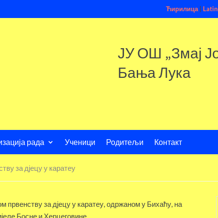
Ћирилица
|
Latin
ЈУ ОШ „Змај Ј
Бања Лука
изација рада
Ученици
Родитељи
Контакт
тву за д‌јецу у каратеу
 првенству за д‌јецу у каратеу, одржаном у Бихаћу, на
ијеле Босне и Херцеговине.