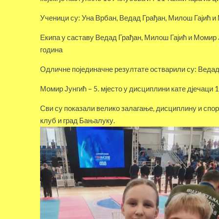
Ученици су: Уна Врбан, Ведад Грађан, Милош Гајић и
Екипа у саставу Ведад Грађан, Милош Гајић и Момир Ју
година
Одличне појединачне резултате остварили су: Ведад Г
Момир Јунгић – 5. мјесто у дисциплини кате д‌јечаци 1
Сви су показали велико залагање, дисциплину и спор
клуб и град Бањалуку.