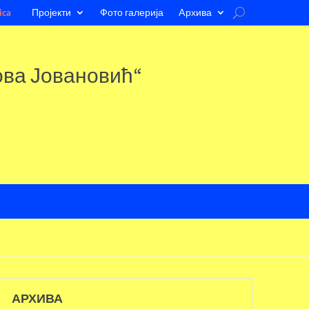
Пројекти
Фото галерија
Aрхива
ica
ова Јовановић“
АРХИВА