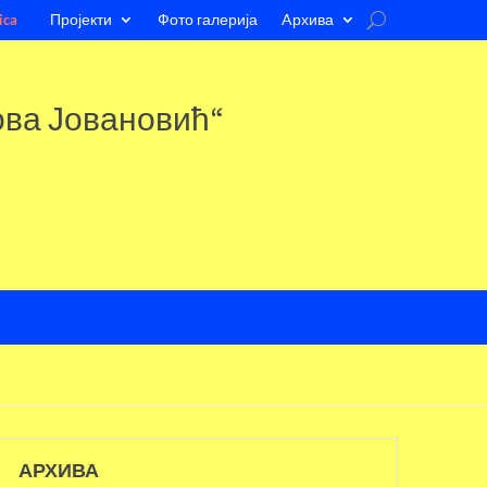
Пројекти
Фото галерија
Aрхива
ica
ова Јовановић“
АРХИВА