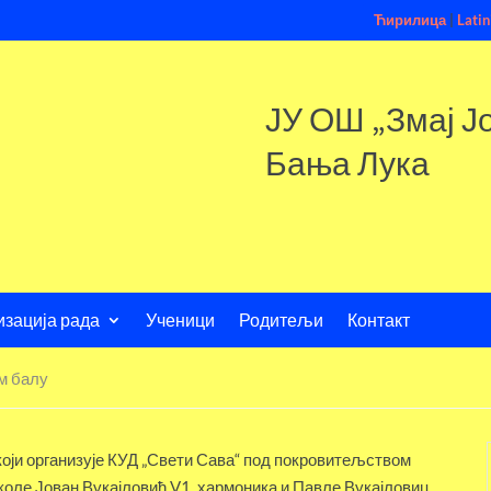
Ћирилица
|
Latin
ЈУ ОШ „Змај Ј
Бања Лука
изација рада
Ученици
Родитељи
Контакт
м балу
 који организује КУД „Свети Сава“ под покровитељством
коле Јован Вукајловић V1, хармоника и Павле Вукајловиц