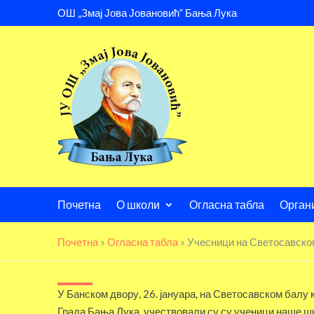
ОШ „Змај Јова Јовановић“ Бања Лука
Почетна
О школи
Огласна табла
Орган
Почетна
»
Огласна табла
»
Учесници на Светосавско
У Банском двору, 26. јануара, на Светосавском балу
Града Бања Лука, учествовали су су ученици наше ш