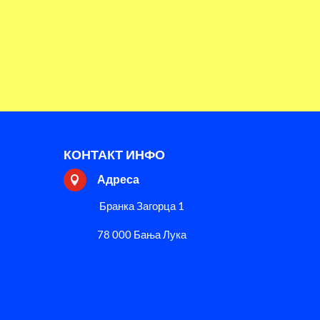
КОНТАКТ ИНФО
Адреса

Бранка Загорца 1
78 000 Бања Лука