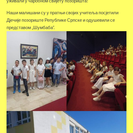
уживали у чаробном свијету позоришта!
Наши малишани су у пратњи својих учитеља посјетили
Дјечије позориште Републике Српске и одушевили се
представом „Шумбаба“.