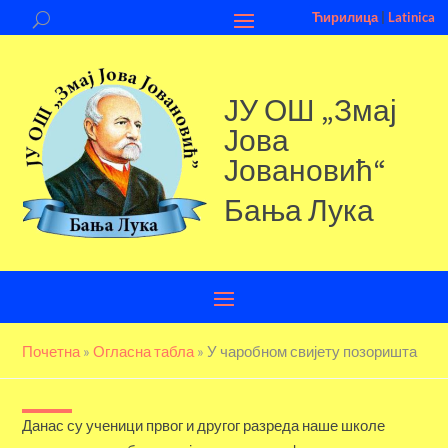
Ћирилица
|
Latinica
ЈУ ОШ „Змај
Јова
Јовановић“
Бања Лука
Почетна
»
Огласна табла
»
У чаробном свијету позоришта
Данас су ученици првог и другог разреда наше школе