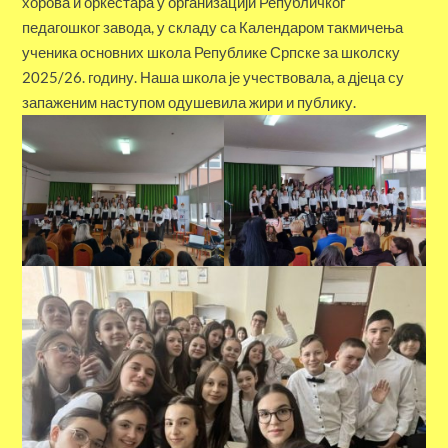
хорова и оркестара у организацији Републичког
педагошког завода, у складу са Календаром такмичења
ученика основних школа Републике Српске за школску
2025/26. годину. Наша школа је учествовала, а дјеца су
запаженим наступом одушевила жири и публику.