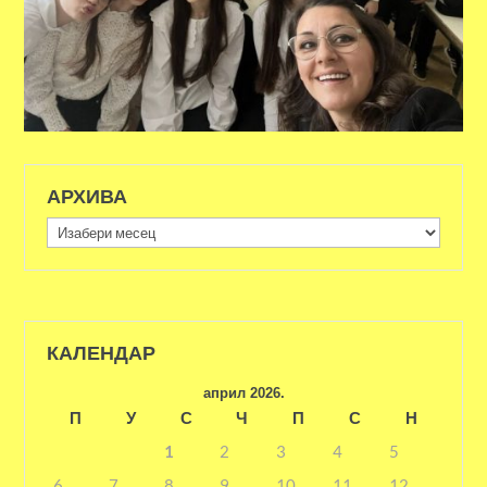
АРХИВА
Архива
КАЛЕНДАР
април 2026.
П
У
С
Ч
П
С
Н
1
2
3
4
5
6
7
8
9
10
11
12