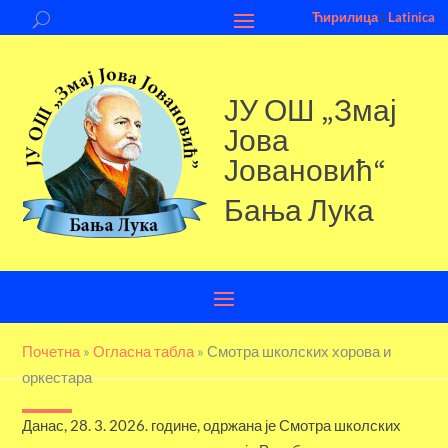
Ћирилица
|
Latinica
ЈУ ОШ „Змај
Јова
Јовановић“
Бања Лука
Почетна
»
Огласна табла
»
Смотра школских хорова и
оркестара
Данас, 28. 3. 2026. године, одржана је Смотра школских