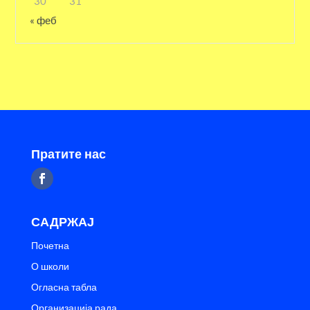
30
31
« феб
Пратите нас
САДРЖАЈ
Почетна
О школи
Огласна табла
Организација рада