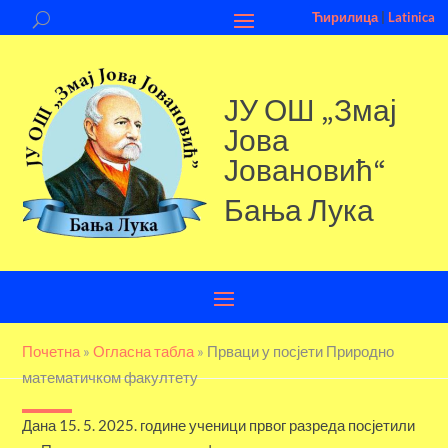
Ћирилица
|
Latinica
ЈУ ОШ „Змај
Јова
Јовановић“
Бања Лука
Почетна
»
Огласна табла
»
Прваци у посјети Природно
математичком факултету
Дана 15. 5. 2025. године ученици првог разреда посјетили