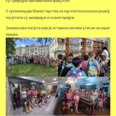
су Природно математички факултет.
У организацији Министарства за научнотехнолошки развој
посјетили су акваријум и планетаријум.
Занимљива посјета која је оставила велики утисак на наше
прваке.