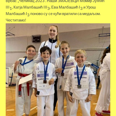
Врбас „Челинац 2023“. Наши ЗМАЈЕВЦИ Момир Јунгић
III
, Катја Малбашић III
, Ева Малбашић I
и Урош
1
3
3
Малбашић I
поново су се кући вратили са медаљом.
3
Честитамо!