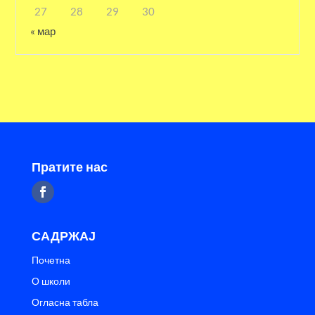
27
28
29
30
« мар
Пратите нас
САДРЖАЈ
Почетна
О школи
Огласна табла