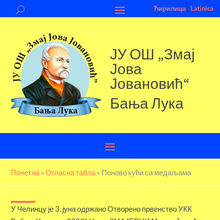
Ћирилица
|
Latinica
ЈУ ОШ „Змај
Јова
Јовановић“
Бања Лука
Почетна
»
Огласна табла
»
Поново кући са медаљама
У Челинцу је 3. јуна одржано Отворено првенство УКК