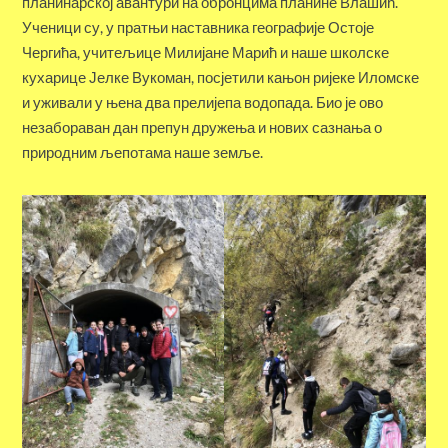
планинарској авантури на обронцима планине Влашић.
Ученици су, у пратњи наставника географије Остоје
Чергића, учитељице Милијане Марић и наше школске
кухарице Јелке Вукоман, посјетили кањон ријеке Иломске
и уживали у њена два прелијепа водопада. Био је ово
незабораван дан препун дружења и нових сазнања о
природним љепотама наше земље.