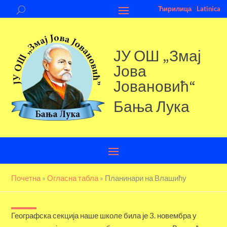
Ћирилица
|
Latinica
ЈУ ОШ „Змај
Јова
Јовановић“
Бања Лука
Почетна
»
Огласна табла
»
Планинари на Влашићу
Географска секција наше школе била је 3. новембра у