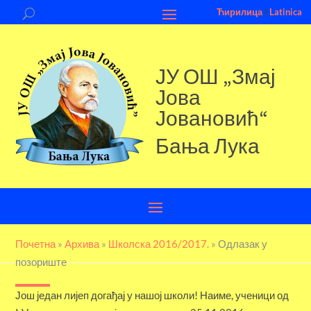
Ћирилица
|
Latinica
ЈУ ОШ „Змај
Јова
Јовановић“
Бања Лука
Почетна
»
Aрхива
»
Школска 2016/2017.
»
Одлазак у
позориште
Још један лијеп догађај у нашој школи! Наиме, ученици од