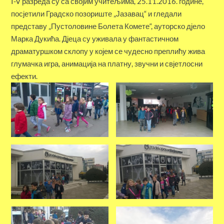
I-V разреда су са својим учитељима, 25.11.2016. године,
посјетили Градско позориште „Јазавац“ и гледали
представу „Пустоловине Болета Комете“, ауторско дјело
Марка Дукића. Дјеца су уживала у фантастичном
драматуршком склопу у којем се чудесно преплићу жива
глумачка игра, анимација на платну, звучни и свјетлосни
ефекти.