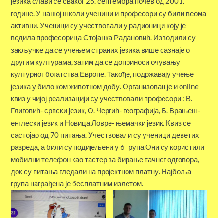
језика слави се сваког 26. септембра почев од 2001.
године. У нашој школи ученици и професори су били веома
активни. Ученици су учествовали у радионици коју је
водила професорица Стојанка Радановић. Изводили су
закључке да се учењем страних језика више сазнаје о
другим културама, затим да се доприноси очувању
културног богатства Европе. Такође, подржавају учење
језика у било ком животном добу. Организован је и online
квиз у чијој реализацији су учествовали професори : В.
Глиговић- српски језик, О. Чергић- географија, Б. Врањеш-
енглески језик и Новица Ловре- њемачки језик. Квиз се
састојао од 70 питања. Учествовали су ученици деветих
разреда, а били су подијељени у 6 група.Они су користили
мобилни телефон као тастер за бирање тачног одговора,
док су питања гледали на пројектном платну. Најбоља
група награђена је бесплатним излетом.