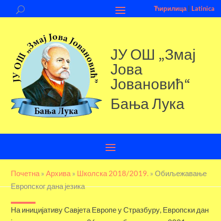
Ћирилица
|
Latinica
ЈУ ОШ „Змај
Јова
Јовановић“
Бања Лука
Почетна
»
Aрхива
»
Школска 2018/2019.
»
Обиљежавање
Европског дана језика
На иницијативу Савјета Европе у Стразбуру, Европски дан