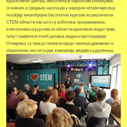
едукативног центра, омогућила је најбољим ученицима
основних и средњих школа да у наредна четири мјесеца
похађају многобројне бесплатне курсеве из различитих
СТЕМ области као што су роботика, програмирање,
електроника и курсеви из области креативне индустрије,
попут графичког и веб дизајна, видеа и фотографије.
Отварању су присуствовали представници државних и
образовних институција, компанија, медија и удружења.