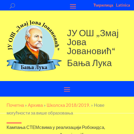
Ћирилица
|
Latinica
ЈУ ОШ „Змај
Јова
Јовановић“
Бања Лука
Почетна
»
Aрхива
»
Школска 2018/2019.
»
Нове
могућности за више образовања
Кампања СТЕМсвима у реализацији Робокидса,