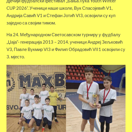
д‌јечији фудбалски фестивал „Бања Лука Youth Winter
CUP 2026“. Ученици наше школе, Вук Спасојевић V1,
Андрија Савић V1 и Стефан Јотић VI3, освојили су куп
заједно са својим тимом.
На 24. Међународном Светосавском турниру у фудбалу
„Џаја“- генерација 2013 – 2014. ученици Aндреј Зељковић
V3, Павле Вукмир VI3 и Филип Обрадовић VII1 освојили су
3. мјесто.