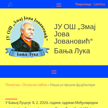
Ћирилица
|
Latinica
ЈУ ОШ „Змај
Јова
Јовановић“
Бања Лука
Почетна
»
Огласна табла
»
Наши успјешни фудбалери
У Бањој Луци је 8. 2. 2026. године, одржан Међународни