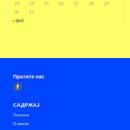
23
24
25
26
27
28
29
30
31
« феб
Пратите нас
САДРЖАЈ
Почетна
О школи