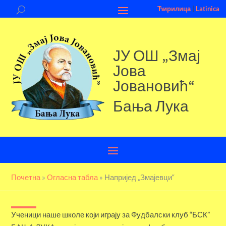
Ћирилица
|
Latinica
ЈУ ОШ „Змај
Јова
Јовановић“
Бања Лука
Почетна
»
Огласна табла
»
Напријед „Змајевци“
Ученици наше школе који играју за Фудбалски клуб “БСК”