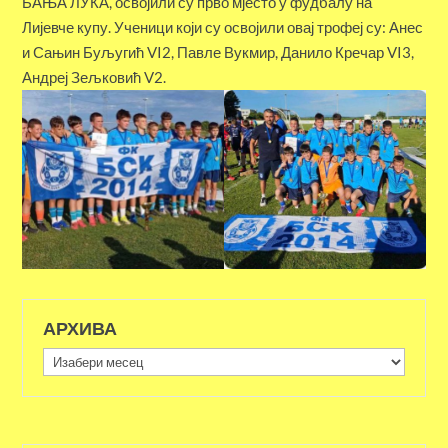
БАЊА ЛУКА, освојили су прво мјесто у фудбалу на
Лијевче купу. Ученици који су освојили овај трофеј су: Анес
и Сањин Буљугић VI2, Павле Вукмир, Данило Кречар VI3,
Андреј Зељковић V2.
АРХИВА
Архива