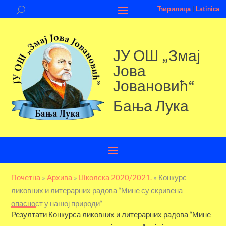
Ћирилица
|
Latinica
ЈУ ОШ „Змај
Јова
Јовановић“
Бања Лука
Почетна
»
Aрхива
»
Школска 2020/2021.
»
Конкурс
ликовних и литерарних радова “Мине су скривена
опасност у нашој природи“
Резултати Конкурса ликовних и литерарних радова “Мине