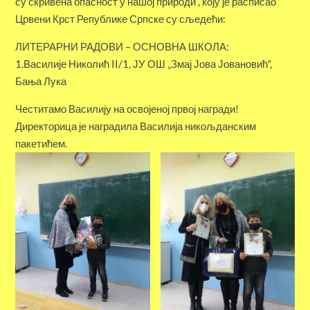
су скривена опасност у нашој природи“, коју је расписао
Црвени Крст Републике Српске су сљедећи:
ЛИТЕРАРНИ РАДОВИ – ОСНОВНА ШКОЛА:
1.Василије Николић II/1, ЈУ ОШ „Змај Јова Јовановић“,
Бања Лука
Честитамо Василију на освојеној првој награди!
Директорица је наградила Василија никољданским
пакетићем.