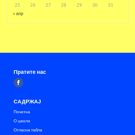
25
26
27
28
29
30
31
« апр
Пратите нас
САДРЖАЈ
Почетна
О школи
Огласна табла