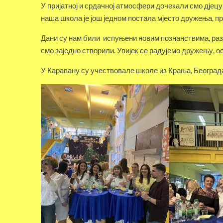
У пријатној и срдачној атмосфери дочекали смо дјецу
наша школа је још једном постала мјесто дружења, п
Дани су нам били испуњени новим познанствима, разм
смо заједно створили. Увијек се радујемо дружењу, 
У Каравану су учествовале школе из Крања, Београда