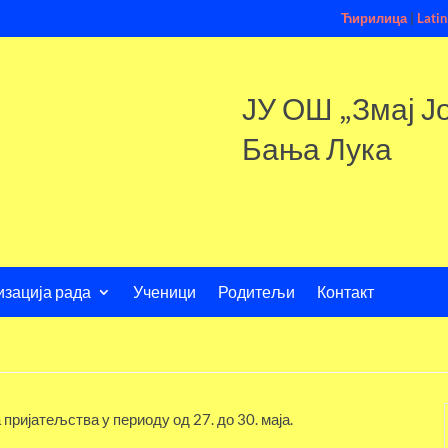
Ћирилица
|
Latin
ЈУ ОШ „Змај Ј
Бања Лука
изација рада
Ученици
Родитељи
Контакт
ријатељства у периоду од 27. до 30. маја.