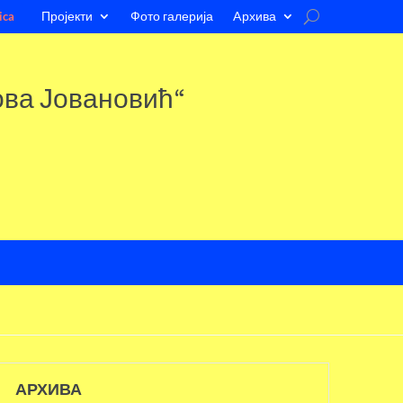
Пројекти
Фото галерија
Aрхива
ica
ова Јовановић“
АРХИВА