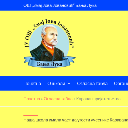
ОШ „Змај Јова Јовановић“ Бања Лука
Почетна
О школи
Огласна табла
Орган
Почетна
»
Огласна табла
»
Караван пријатељства
Наша школа имала част да угости учеснике Каравана п