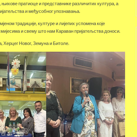
, њихове пратиоце и представнике различитих култура, а
ријатељства и међусобног упознавања.
јеном традиције, културе и лијепих успомена које
осмијесима и свему што нам Караван пријатељства доноси.
, Херцег Новог, Земуна и Битоле.