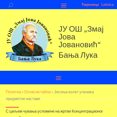
Ћирилица
|
Latinica
ЈУ ОШ „Змај
Јова
Јовановић“
Бања Лука
Почетна
»
Огласна табла
»
Јесењи излет ученика
предметне наставе
С циљем чувања успомене на жртве Концентрационог