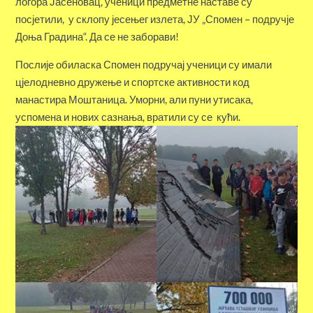
логора Јасеновац, ученици предметне наставе су
посјетили, у склопу јесењег излета, ЈУ „Спомен – подручје
Доња Градина“. Да се не заборави!
Послије обиласка Спомен подручај ученици су имали
цјелодневно дружење и спортске активности код
манастира Моштаница. Уморни, али пуни утисака,
успомена и нових сазнања, вратили су се кући.