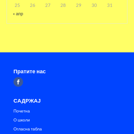
25
26
27
28
29
30
31
« апр
Пратите нас
САДРЖАЈ
Почетна
О школи
Огласна табла