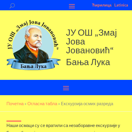
Ћирилица
|
Latinica
ЈУ ОШ „Змај
Јова
Јовановић“
Бања Лука
Почетна
»
Огласна табла
»
Eкскурзија осмих разреда
Наши осмаци су се вратили са незаборавне екскурзије у