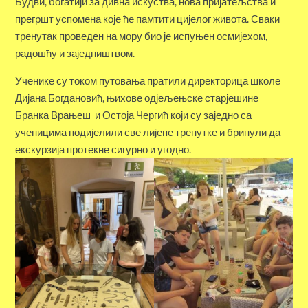
Будви, богатији за дивна искуства, нова пријатељства и
прегршт успомена које ће памтити цијелог живота. Сваки
тренутак проведен на мору био је испуњен осмијехом,
радошћу и заједништвом.
Ученике су током путовања пратили директорица школе
Дијана Богдановић, њихове одјељењске старјешине
Бранка Врањеш и Остоја Чергић који су заједно са
ученицима подијелили све лијепе тренутке и бринули да
екскурзија протекне сигурно и угодно.