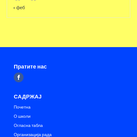
« феб
Пратите нас
САДРЖАЈ
Почетна
О школи
Огласна табла
Организација рада