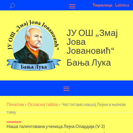
Ћирилица
|
Latinica
ЈУ ОШ „Змај
Јова
Јовановић“
Бања Лука
Почетна
»
Огласна табла
»
Честитамо нашој Лејни и њеном
тиму
Наша талентована ученица Лејна Опардија (V-3)