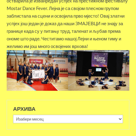
остварила је изванредан успјех на престижном фестивалу
Mostar Dance Fever. Лејна је са својом плесном групом
заблистала на сцени и освојила прво мјесто! Овај златни
успјех још један је доказ да наши ЗMАЈЕВЦИ не знају за
границе када су у питању труд, таленат и љубав према
ономе што раде. Честитамо нашој Лејни и њеном тиму и
желимо им још много освојених врхова!
АРХИВА
Архива