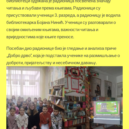
библиотеци одржана је радионица посвећена значају
читања и љубави према књигама. Радионици су
присуствовали ученици 3. разреда, а радионицу је водила
библиотекарка Бојана Нинић. Ученици су разговарали о
својим омиљеним књигама, важности читања и
вриједностима које књиге преносе.
Посебан дио радионице био је гледање и анализа приче
„Добро дрво“, која је подстакла ученике на размишљање о
доброти, пријатељству и несебичном давању.