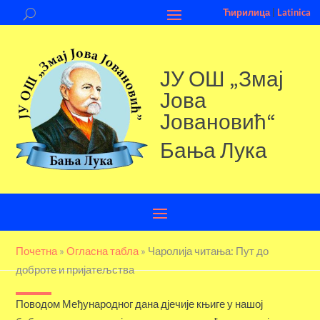
Ћирилица
|
Latinica
ЈУ ОШ „Змај
Јова
Јовановић“
Бања Лука
Почетна
»
Огласна табла
»
Чаролија читања: Пут до
доброте и пријатељства
Поводом Међународног дана дјечије књиге у нашој